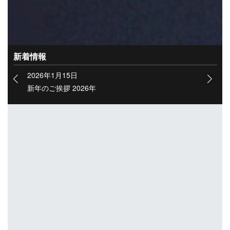
幅広く対応いたします。
新着情報
2026年1月15日
新年のご挨拶 2026年
名古屋市を拠点
に
足場工事
を
行っております！
Scaffolding work
足場工事 - 鳶工事 - 外壁塗装