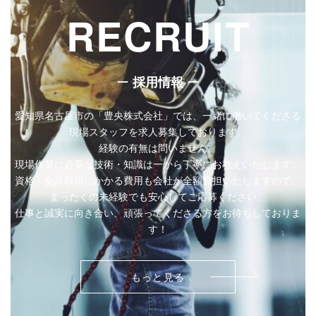
RECRUIT
ー
ー
採用情報
愛知県名古屋市の「豊央株式会社」では、一緒に働いてくださる
現場スタッフを求人募集しております。
経験の有無は問いません。
現場作業に必要な技術・知識は一から丁寧にお教えいたします。
資格・免許取得にかかる費用も会社が全額負担いたしますので、
まったくの未経験でも安心してご応募ください。
仕事と誠実に向き合い、頑張ってくださる方をお待ちしておりま
す！
もっと見る