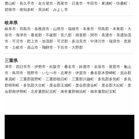
豊山町・長久手市・名古屋市・西尾市・日進市・半田市・東浦町・扶桑町・
碧南市・南知多町・美浜町・みよし市
岐阜県
岐阜市・羽島市・各務原市・山県市・瑞穂市・本巣市・羽島郡・本巣郡・大
垣市・海津市・養老郡・不破郡・安八郡・揖斐郡・関市・美濃市・美濃加茂
市・可児市・郡上市・加茂郡・可児郡・多治見市・中津川市・瑞浪市・恵那
市・土岐市・高山市・飛騨市・下呂市・大野郡
三重県
津市・四日市市・伊勢市・松阪市・桑名市・鈴鹿市・名張市・尾鷲市・亀山
市・鳥羽市・熊野市・いなべ市・志摩市・伊賀市・桑名郡木曽岬町・員弁郡
東員町・三重郡菰野町・三重郡朝日町・三重郡川越町・多気郡多気町・多気
郡明和町・多気郡大台町・度会郡玉城町・度会郡度会町・度会郡大紀町・度
会郡南伊勢町・北牟婁郡紀北町・南牟婁郡御浜町・南牟婁郡紀宝町