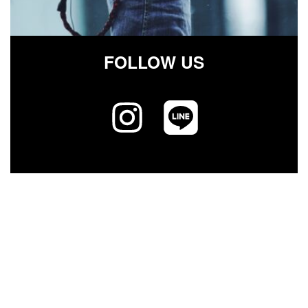
FOLLOW US
ア
ア
イ
イ
コ
コ
ン
ン
リ
リ
ン
ン
ク
ク