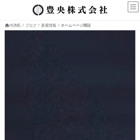
コ
ナ
ン
ビ
テ
ゲ
ン
ー
HOME
ブログ
新着情報
ホームページ開設
ツ
シ
へ
ョ
ス
ン
愛知県名古屋市の足場工事 鳶工事はお
キ
に
ください
ッ
移
プ
動
【豊央株式会社】
HOME PAG
ー
ー
ホームページ開設
名古屋市で足場工事業者をお探しなら
【豊央株
社】
をお選びください。
さまざまな工法で、戸建住宅からマンション・ビ
で幅広くご対応。
愛知・岐阜・三重を中心に商業施設から一般住宅