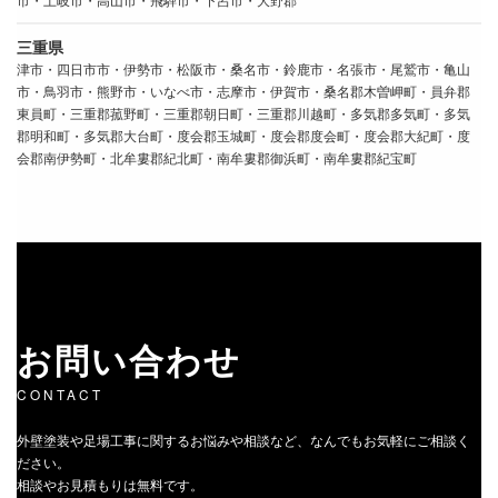
三重県
津市・四日市市・伊勢市・松阪市・桑名市・鈴鹿市・名張市・尾鷲市・亀山
市・鳥羽市・熊野市・いなべ市・志摩市・伊賀市・桑名郡木曽岬町・員弁郡
東員町・三重郡菰野町・三重郡朝日町・三重郡川越町・多気郡多気町・多気
郡明和町・多気郡大台町・度会郡玉城町・度会郡度会町・度会郡大紀町・度
会郡南伊勢町・北牟婁郡紀北町・南牟婁郡御浜町・南牟婁郡紀宝町
お問い合わせ
CONTACT
外壁塗装や足場工事に関するお悩みや相談など、なんでもお気軽にご相談く
ださい。
相談やお見積もりは無料です。