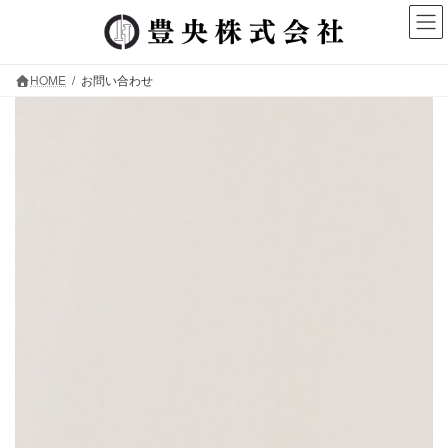
コ
ナ
ン
ビ
テ
ゲ
ン
ー
HOME
お問い合わせ
ツ
シ
へ
ョ
ス
ン
愛知県名古屋市の足場工事 鳶工事はお
キ
に
ください
ッ
移
プ
動
【豊央株式会社】
CONTACT
ー
ー
お問い合わせ
豊央株式会社では、メールやお電話での求人ご応
お問い合わせを承っております。
メールでのご応募・お問い合わせはご返信までお
がかかる場合もございますので、お急ぎの方はお