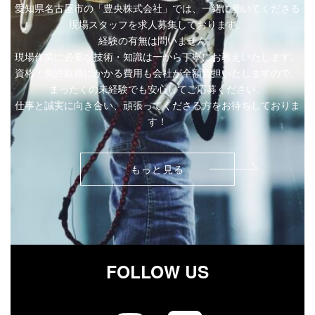
愛知県名古屋市の「豊央株式会社」では、一緒に働いてくださる
現場スタッフを求人募集しております。
経験の有無は問いません。
現場作業に必要な技術・知識は一から丁寧にお教えいたします。
資格・免許取得にかかる費用も会社が全額負担いたしますので、
まったくの未経験でも安心してご応募ください。
仕事と誠実に向き合い、頑張ってくださる方をお待ちしておりま
す！
もっと見る
FOLLOW US
ア
ア