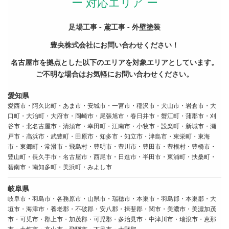
ー 対応エリア ー
足場工事 - 鳶工事 - 外壁塗装
豊央株式会社にお問い合わせください！
名古屋市を拠点とした以下のエリアを対象エリアとしています。
ご不明な場合はお気軽にお問い合わせください。
愛知県
愛西市・阿久比町・あま市・安城市・一宮市・稲沢市・犬山市・岩倉市・大
口町・大治町・大府市・岡崎市・尾張旭市・春日井市・蟹江町・蒲郡市・刈
谷市・北名古屋市・清須市・幸田町・江南市・小牧市・設楽町・新城市・瀬
戸市・高浜市・武豊町・田原市・知多市・知立市・津島市・東栄町・東海
市・東郷町・常滑市・飛島村・豊明市・豊川市・豊田市・豊根村・豊橋市・
豊山町・長久手市・名古屋市・西尾市・日進市・半田市・東浦町・扶桑町・
碧南市・南知多町・美浜町・みよし市
岐阜県
岐阜市・羽島市・各務原市・山県市・瑞穂市・本巣市・羽島郡・本巣郡・大
垣市・海津市・養老郡・不破郡・安八郡・揖斐郡・関市・美濃市・美濃加茂
市・可児市・郡上市・加茂郡・可児郡・多治見市・中津川市・瑞浪市・恵那
市・土岐市・高山市・飛騨市・下呂市・大野郡