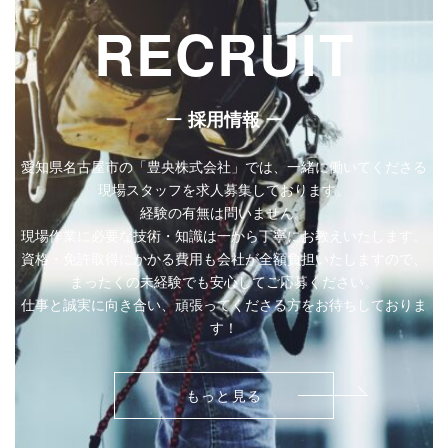
RECRUIT
ー
ー
採用情報
愛知県名古屋市の「豊央株式会社」では、一緒に働いてくださる
現場スタッフを求人募集しております。
経験の有無は問いません。
現場作業に必要な技術・知識は一から丁寧にお教えいたします。
資格・免許取得にかかる費用も会社が全額負担いたしますので、
まったくの未経験でも安心してご応募ください。
仕事と誠実に向き合い、頑張ってくださる方をお待ちしておりま
す！
もっと見る