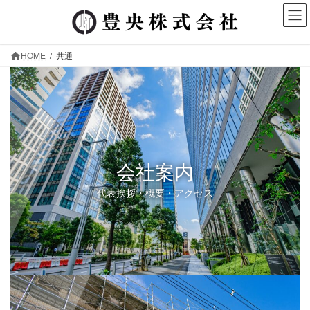
コ
ナ
ン
ビ
テ
ゲ
ン
ー
HOME
共通
ツ
シ
へ
ョ
ス
ン
キ
に
ッ
移
プ
動
会社案内
代表挨拶・概要・アクセス