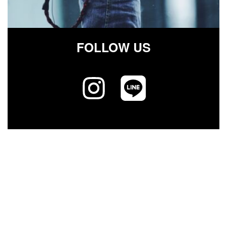
FOLLOW US
ア
ア
イ
イ
コ
コ
ン
ン
リ
リ
ン
ン
ク
ク