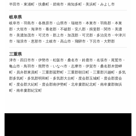
半田市・東浦町・扶桑町・碧南市・南知多町・美浜町・みよし市
岐阜県
岐阜市・羽島市・各務原市・山県市・瑞穂市・本巣市・羽島郡・本巣
郡・大垣市・海津市・養老郡・不破郡・安八郡・揖斐郡・関市・美濃
市・美濃加茂市・可児市・郡上市・加茂郡・可児郡・多治見市・中津川
市・瑞浪市・恵那市・土岐市・高山市・飛騨市・下呂市・大野郡
三重県
津市・四日市市・伊勢市・松阪市・桑名市・鈴鹿市・名張市・尾鷲市・
亀山市・鳥羽市・熊野市・いなべ市・志摩市・伊賀市・桑名郡木曽岬
町・員弁郡東員町・三重郡菰野町・三重郡朝日町・三重郡川越町・多気
郡多気町・多気郡明和町・多気郡大台町・度会郡玉城町・度会郡度会
町・度会郡大紀町・度会郡南伊勢町・北牟婁郡紀北町・南牟婁郡御浜
町・南牟婁郡紀宝町